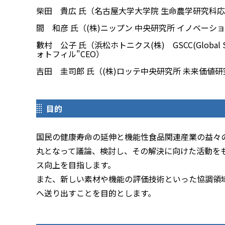
柴田 貴広 氏（名古屋大学大学院 生命農学研究科応
間 和彦 氏（(株)ニップン 中央研究所 イノベーシ
數村 公子 氏（浜松ホトニクス(株) GSCC(Global Str
ォトフィル"CEO）
吉田 圭司郎 氏（(株)ロッテ中央研究所 未来価値研
目的
国民の健康寿命の延伸と機能性食品関連産業の益々
丸となって議論、検討し、その解決に向けた活動を
ス向上を目指します。
また、新しい素材や機能の評価技術といった協調領
へ送り出すことを目的とします。