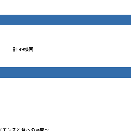
社 計 49機関
日）
イエンスと食への展開～』