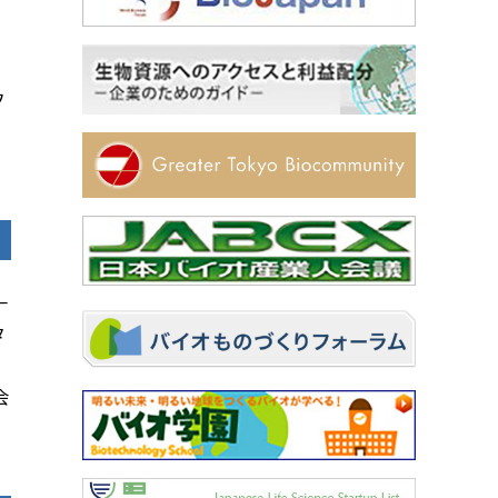
フ
一
タ
会