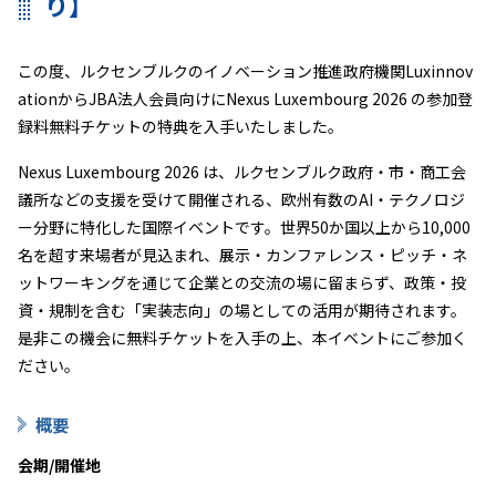
り】
この度、ルクセンブルクのイノベーション推進政府機関
Luxinnov
ation
から
JBA
法人会員向けに
Nexus Luxembourg 2026
の参加登
録料無料チケットの特典を入手いたしました。
Nexus Luxembourg 2026
は、ルクセンブルク政府・市・商工会
議所などの支援を受けて開催される、欧州有数の
AI
・テクノロジ
ー分野に特化した国際イベントです。世界
50
か国以上から
10,000
名を超す来場者が見込まれ、展示・カンファレンス・ピッチ・ネ
ットワーキングを通じて企業との交流の場に留まらず、政策・投
資・規制を含む「実装志向」の場としての活用が期待されます。
是非この機会に無料チケットを入手の上、本イベントにご参加く
ださい。
概要
会期
/開催地