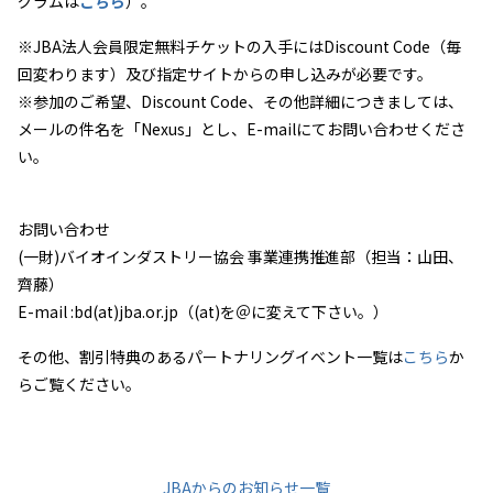
グラムは
こちら
）。
※JBA
法人会員限定無料チケットの入手には
Discount Code
（毎
回変わります）及び指定サイトからの申し込みが必要です。
※
参加のご希望、
Discount Code
、その他詳細につきましては、
メールの件名を「Nexus」とし、
E-mail
にてお問い合わせくださ
い。
お問い合わせ
(
一財
)
バイオインダストリー協会 事業連携推進部（担当：山田、
齊藤）
E-mail :bd(at)jba.or.jp
（
(at)
を＠に変えて下さい。）
その他、割引特典のあるパートナリングイベント一覧は
こちら
か
らご覧ください。
JBAからのお知らせ一覧