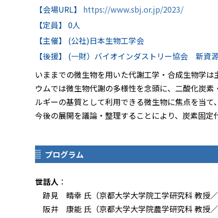
【会場URL】
https://www.sbj.or.jp/2023/
【定員】 0人
【主催】 (公社)日本生物工学会
【後援】 (一財）バイオインダストリー協会 新資
いままでの微生物を用いた代謝工学・合成生物学は
ウムでは微生物代謝の多様性を念頭に、二酸化炭素
ルギーの基質として利用できる微生物に焦点を当て
今後の展開を議論・整理することにより、炭素固定
プログラム
世話人
：
跡見 晴幸 氏（京都大学大学院工学研究科 教授／
阪井 康能 氏（京都大学大学院農学研究科 教授／