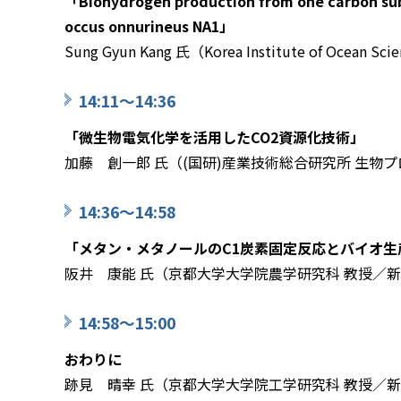
「Biohydrogen production from one carbon sub
occus onnurineus NA1」
Sung Gyun Kang 氏（Korea Institute of Ocean Sci
14:11～14:36
「微生物電気化学を活用したCO2資源化技術」
加藤 創一郎 氏（(国研)産業技術総合研究所 生物
14:36～14:58
「メタン・メタノールのC1炭素固定反応とバイオ生
阪井 康能 氏（京都大学大学院農学研究科 教授／
14:58～15:00
おわりに
跡見 晴幸 氏（京都大学大学院工学研究科 教授／