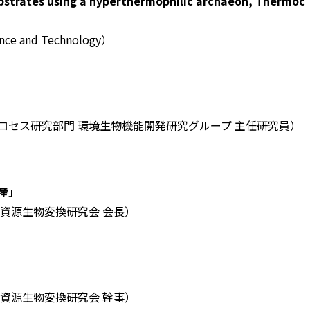
strates using a hyperthermophilic archaeon, Thermoc
ence and Technology）
プロセス研究部門 環境生物機能開発研究グループ 主任研究員）
産」
新資源生物変換研究会 会長）
新資源生物変換研究会 幹事）