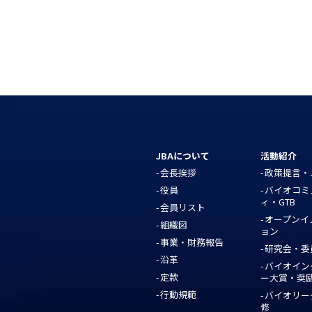
JBAについて
活動紹介
会長挨拶
政策提言・J
役員
バイオコミ
ィ・GTB
会員リスト
オープンイ
組織図
ョン
事業・財務報告
研究会・委
沿革
バイオイン
定款
ー大賞・奨
行動規範
バイオリー
修