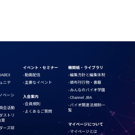
イベント・セミナー
機関紙・ライブラリ
ABEX
動画配信
編集方針と編集体制
ュニテ
主要なイベント
頒布刊行物・書籍
みんなのバイオ学園
ノベーシ
入会案内
Channel JBA
会員規則
バイオ関連法規制一
員会活動
覧
よくあるご質問
ダストリ
励賞
マイページについて
ダーズ研
マイページとは