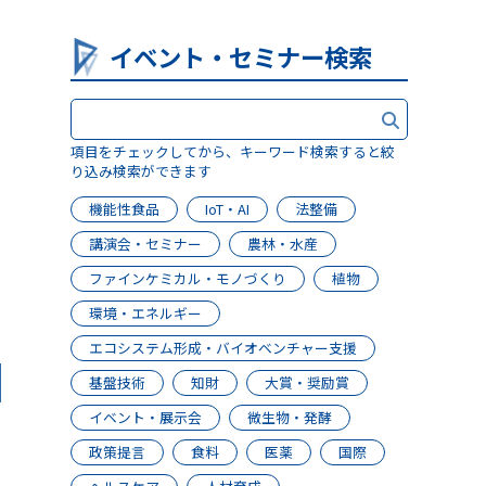
イベント・セミナー検索
項目をチェックしてから、キーワード検索すると絞
り込み検索ができます
日
機能性食品
IoT・AI
法整備
講演会・セミナー
農林・水産
ファインケミカル・モノづくり
植物
環境・エネルギー
エコシステム形成・バイオベンチャー支援
基盤技術
知財
大賞・奨励賞
イベント・展示会
微生物・発酵
政策提言
食料
医薬
国際