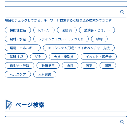
項目をチェックしてから、キーワード検索すると絞り込み検索ができます
機能性食品
IoT・AI
法整備
講演会・セミナー
農林・水産
ファインケミカル・モノづくり
植物
環境・エネルギー
エコシステム形成・バイオベンチャー支援
基盤技術
知財
大賞・奨励賞
イベント・展示会
微生物・発酵
政策提言
食料
医薬
国際
ヘルスケア
人材育成
ページ検索