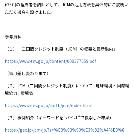
(GEC)
の担当者を講師として、
JCM
の活用方法を具体的にご説明い
ただく機会を設けました。
参考資料
（１）「二国間クレジット制度（
JCM
）の概要と最新動向」
https://www.env.go.jp/content/000377659.pdf
（毎月差し変わります）
（２）
JCM
（二国間クレジット制度）について
|
地球環境・国際環
境協力
|
環境省
https://www.env.go.jp/earth/jcm/index.html
（３）事例紹介（キーワードを"バイオ"で検索した結果）
https://gec.jp/jcm/jp/?s=%E3%83%90%E3%82%A4%E3%8