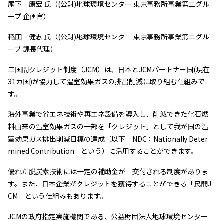
尾下 康宏 氏（(公財)地球環境センター 東京事務所事業第二グル
ープ 企画官）
稲田 健志 氏（(公財)地球環境センター 東京事務所事業第二グル
ープ 課長代理）
二国間クレジット制度（
JCM
）は、日本と
JCM
パートナー国
(
現在
31
カ国
)
が協力して温室効果ガスの排出削減に取り組む仕組みで
す。
海外事業で省エネ技術や再エネ設備を導入し、削減できた化石燃
料由来の温室効果ガスの一部を「クレジット」として我が国の温
室効果ガス排出削減目標の達成（以下「
NDC
：
Nationally Deter
mined Contribution
」という）に活用することができます。
優れた脱炭素技術には一定の補助金が 交付される制度がありま
す。また、日本企業がクレジットを獲得することができる「民間
J
CM
」という仕組みもあります。
JCMの政府指定実施機関である、公益財団法人地球環境センター