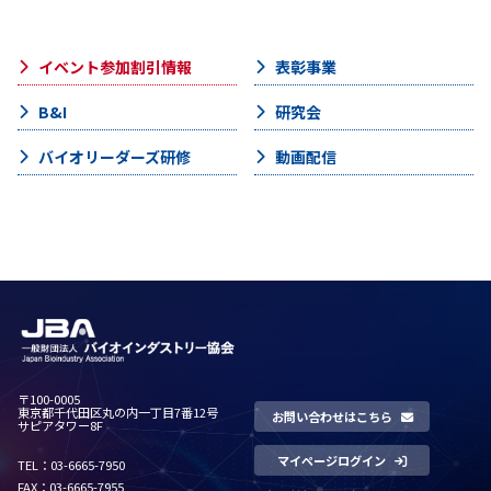
イベント参加割引情報
表彰事業
B&I
研究会
バイオリーダーズ研修
動画配信
〒100-0005
東京都千代田区丸の内一丁目7番12号
お問い合わせはこちら
サピアタワー8F
マイページログイン
TEL：03-6665-7950
FAX：03-6665-7955