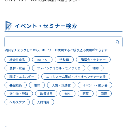
イベント・セミナー検索
項目をチェックしてから、キーワード検索すると絞り込み検索ができます
機能性食品
IoT・AI
法整備
講演会・セミナー
農林・水産
ファインケミカル・モノづくり
植物
環境・エネルギー
エコシステム形成・バイオベンチャー支援
基盤技術
知財
大賞・奨励賞
イベント・展示会
微生物・発酵
政策提言
食料
医薬
国際
ヘルスケア
人材育成