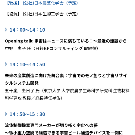
【後援】 (公社)日本農芸化学会（予定）
【協賛】 (公社)日本生物工学会（予定）
14：00～14：10
Opening talk: 宇宙はニュースに満ちている！～最近の話題から
中野 恵子 氏（日経BPコンサルティング 取締役）
14：10～14：50
未来の産業創造に向けた舞台裏：宇宙でのモノ創りと宇宙リサイ
クルシステム開発
五十嵐 圭日子 氏（東京大学 大学院農学生命科学研究科 生物材料
科学専攻 教授／総長特任補佐）
14：50～15：30
流体制御機器専門メーカーが切り拓く宇宙への夢
～微小重力空間で醸造できる宇宙ビール醸造デバイスを一例に