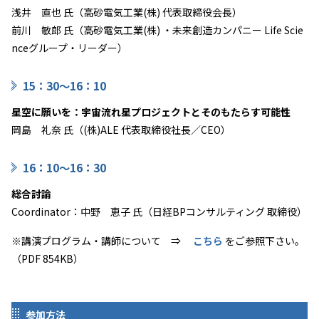
浅井 直也 氏（高砂電気工業(株) 代表取締役会長）
前川 敏郎 氏（高砂電気工業(株) ・未来創造カンパニー Life Scie
nceグループ・リーダー）
15：30～16：10
星空に願いを：宇宙流れ星プロジェクトとそのもたらす可能性
岡島 礼奈 氏（(株)ALE 代表取締役社長／CEO）
16：10～16：30
総合討論
Coordinator：中野 恵子 氏（日経BPコンサルティング 取締役）
※講演プログラム・講師について ⇒
こちら
をご参照下さい。
（PDF 854KB）
参加方法