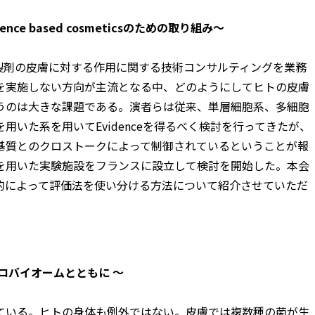
e based cosmeticsのための取り組み～
終製剤の皮膚に対する作用に関する技術コンサルティングを業務
を実施しない方向が主流となる中、どのようにしてヒトの皮膚
うのは大きな課題である。演者らは従来、単層細胞系、多細胞
いた系を用いてEvidenceを得るべく検討を行ってきたが、
基質とのクロストークによって制御されているということが報
を用いた実験施設をフランスに設立して検討を開始した。本会
的によって評価法を使い分ける方法について紹介させていただ
ロバイオームとともに ～
ている。ヒトの身体も例外ではない。皮膚では複数種の菌が生