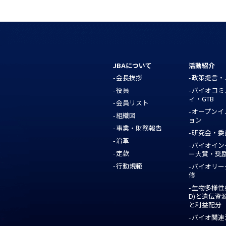
JBAについて
活動紹介
会長挨拶
政策提言・J
役員
バイオコミ
ィ・GTB
会員リスト
オープンイ
組織図
ョン
事業・財務報告
研究会・委
沿革
バイオイン
定款
ー大賞・奨
行動規範
バイオリー
修
生物多様性
D)と遺伝資
と利益配分
バイオ関連