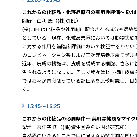
これからの化粧品・化粧品原料の有用性評価～ Evidenc
岡野 由利 氏（(株)CIEL）
(株)CIELは化粧品や外用剤に配合される成分や最
としている。現在、化粧品業界においては動物実験
に対する作用を前臨床評価において検証するかとい
のコンビネーション系および三次元培養皮膚モデルを用
近年、皮膚の機能は、皮膚を構成する細胞、さらに
告されるようになった。そこで我々はヒト摘出皮膚
では我々が普段使っている評価系を比較解説し、目
く。
15:45～16:25
これからの化粧品の必要条件～ 美肌は健康なマイク
柴垣 奈佳子 氏（(株)資生堂みらい開発研究所）
自然界のいたるところで目に見えない微生物が働い