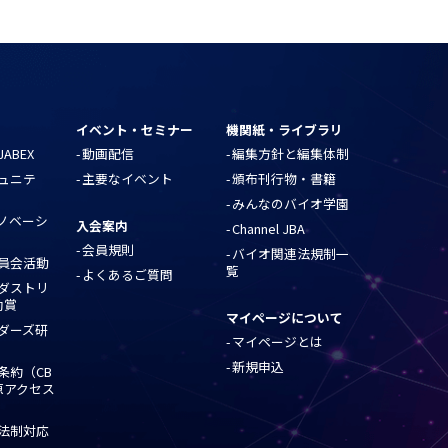
イベント・セミナー
機関紙・ライブラリ
ABEX
動画配信
編集方針と編集体制
ュニテ
主要なイベント
頒布刊行物・書籍
みんなのバイオ学園
ノベーシ
入会案内
Channel JBA
会員規則
バイオ関連法規制一
員会活動
覧
よくあるご質問
ダストリ
励賞
マイページについて
ダーズ研
マイページとは
新規申込
条約（CB
源アクセス
法制対応