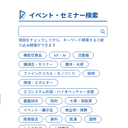
イベント・セミナー検索
項目をチェックしてから、キーワード検索すると絞
り込み検索ができます
機能性食品
IoT・AI
法整備
講演会・セミナー
農林・水産
日
ファインケミカル・モノづくり
植物
環境・エネルギー
エコシステム形成・バイオベンチャー支援
基盤技術
知財
大賞・奨励賞
イベント・展示会
微生物・発酵
政策提言
食料
医薬
国際