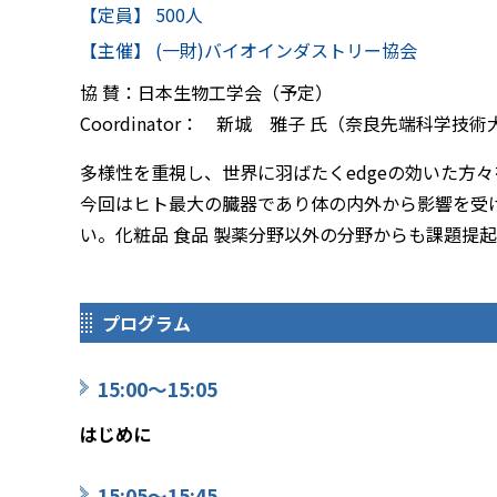
【定員】 500人
【主催】 (一財)バイオインダストリー協会
協 賛：日本生物工学会（予定）
Coordinator： 新城 雅子 氏（奈良先端
多様性を重視し、世界に羽ばたくedgeの効いた方々
今回はヒト最大の臓器であり体の内外から影響を受
い。化粧品 食品 製薬分野以外の分野からも課題提
プログラム
15:00～15:05
はじめに
15:05～15:45