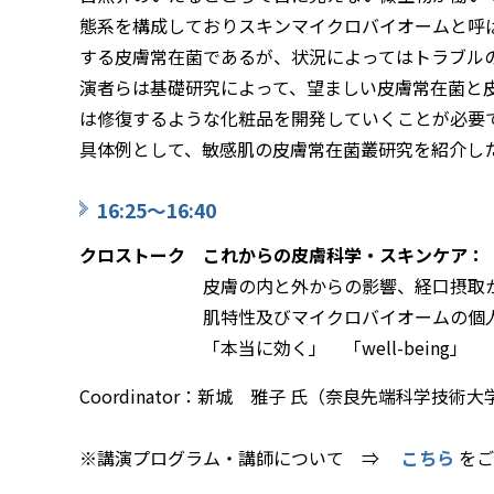
態系を構成しておりスキンマイクロバイオームと呼
する皮膚常在菌であるが、状況によってはトラブル
演者らは基礎研究によって、望ましい皮膚常在菌と
は修復するような化粧品を開発していくことが必要
具体例として、敏感肌の皮膚常在菌叢研究を紹介し
16:25～16:40
クロストーク これからの皮膚科学・スキンケア：
皮膚の内と外からの影響、経口摂取
肌特性及びマイクロバイオームの個人差
「本当に効く」 「well-being」 「
Coordinator：新城 雅子 氏（奈良先端科学技
※講演プログラム・講師について ⇒
こちら
をご