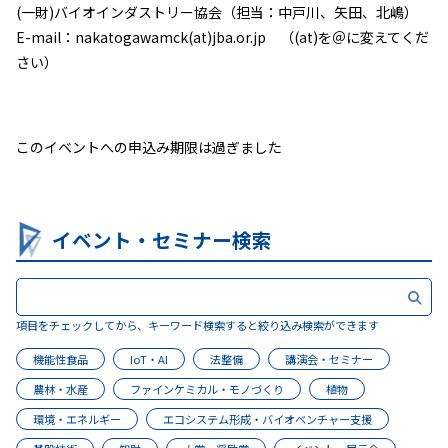
(一財)バイオインダストリー協会（担当：中戸川、矢田、北嶋）
E-mail：nakatogawamck(at)jba.or.jp （(at)を＠に変えてくだ
さい）
このイベントへの申込み期限は過ぎました
イベント・セミナー検索
項目をチェックしてから、キーワード検索すると絞り込み検索ができます
機能性食品
IoT・AI
法整備
講演会・セミナー
農林・水産
ファインケミカル・モノづくり
植物
環境・エネルギー
エコシステム形成・バイオベンチャー支援