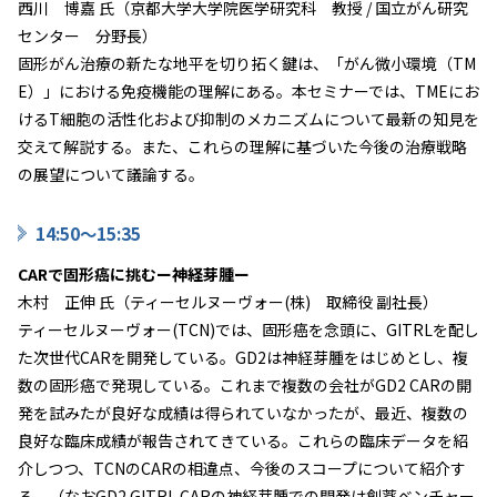
西川 博嘉 氏（京都大学大学院医学研究科 教授 / 国立がん研究
センター 分野長）
固形がん治療の新たな地平を切り拓く鍵は、「がん微小環境（TM
E）」における免疫機能の理解にある。本セミナーでは、TMEにお
けるT細胞の活性化および抑制のメカニズムについて最新の知見を
交えて解説する。また、これらの理解に基づいた今後の治療戦略
の展望について議論する。
14:50～15:35
CARで固形癌に挑むー神経芽腫ー
木村 正伸 氏（ティーセルヌーヴォー(株) 取締役 副社長）
ティーセルヌーヴォー(TCN)では、固形癌を念頭に、GITRLを配し
た次世代CARを開発している。GD2は神経芽腫をはじめとし、複
数の固形癌で発現している。これまで複数の会社がGD2 CARの開
発を試みたが良好な成績は得られていなかったが、最近、複数の
良好な臨床成績が報告されてきている。これらの臨床データを紹
介しつつ、TCNのCARの相違点、今後のスコープについて紹介す
る。（なおGD2 GITRL CARの神経芽腫での開発は創薬ベンチャー