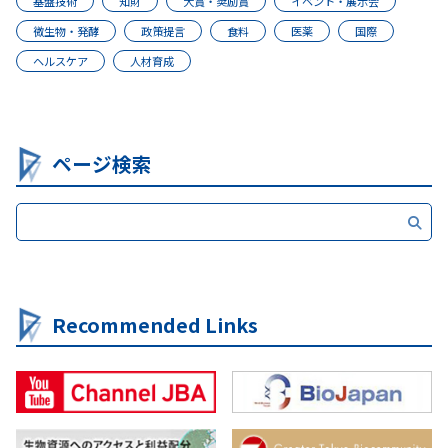
基盤技術
知財
大賞・奨励賞
イベント・展示会
微生物・発酵
政策提言
食料
医薬
国際
ヘルスケア
人材育成
ページ検索
Recommended Links