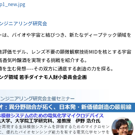
ap1_new.jpg
エンジニアリング研究会
ーは、バイオや宇宙と結びつき、新たなディープテック領域を
評価モデル、レンズ不要の顕微観察技術MIDを核とする宇宙
高香気吟醸酒を実現する挑戦を紹介する。
を生む発想----その双方に通底する創造の力を探る。
ング領域 若手ダイナモ人財小委員会企画