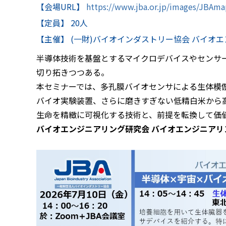
【会場URL】
https://www.jba.or.jp/images/JBAm
【定員】 20人
【主催】 (一財)バイオインダストリー協会 バイオ
半導体技術を基盤とするマイクロデバイスやセンサ
切り拓きつつある。
本セミナーでは、多孔膜バイオセンサによる生体模倣
バイオ実験装置、さらに磨きすぎない低精白米から
生命を精緻に可視化する技術と、前提を転換して価値
バイオエンジニアリング研究会 バイオエンジニアリ