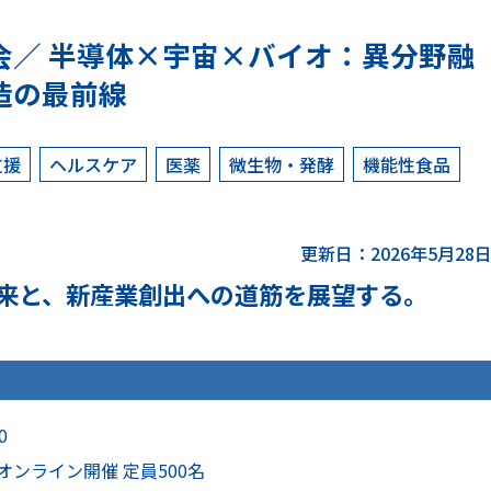
会／ 半導体×宇宙×バイオ：異分野融
造の最前線
支援
ヘルスケア
医薬
微生物・発酵
機能性食品
更新日：2026年5月28
来と、新産業創出への道筋を展望する。
0
オンライン開催 定員500名