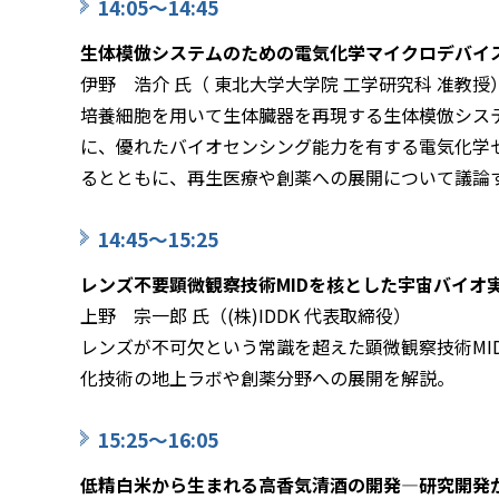
14:05～14:45
生体模倣システムのための電気化学マイクロデバイ
伊野 浩介 氏（ 東北大学大学院 工学研究科 准教授
培養細胞を用いて生体臓器を再現する生体模倣シス
に、優れたバイオセンシング能力を有する電気化学
るとともに、再生医療や創薬への展開について議論
14:45～15:25
レンズ不要顕微観察技術MIDを核とした
上野 宗一郎 氏（(株)IDDK 代表取締役）
レンズが不可欠という常識を超えた顕微観察技術MI
化技術の地上ラボや創薬分野への展開を解説。
15:25～16:05
低精白米から生まれる高香気清酒の開