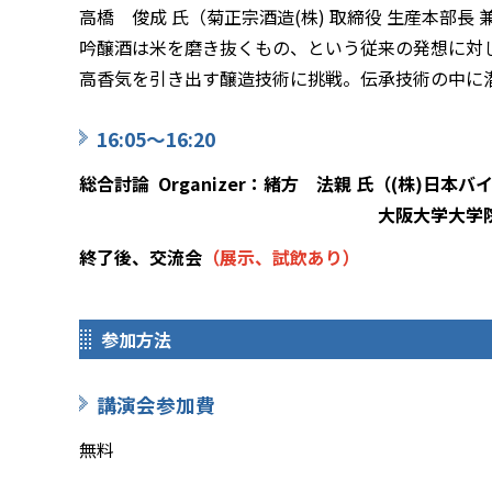
高橋 俊成 氏（菊正宗酒造(株) 取締役 生産本部長 
吟醸酒は米を磨き抜くもの、という従来の発想に対
高香気を引き出す醸造技術に挑戦。伝承技術の中に
16:05～16:20
総合討論 Organizer：緒方 法親 氏（(株)日本
大阪大学大学院 工学研究科 生
終了後、交流会
（展示、試飲あり）
参加方法
講演会参加費
無料