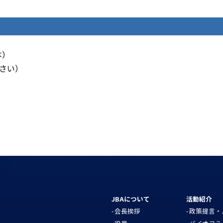
本）
ください）
JBAについて
活動紹介
会長挨拶
政策提言・J