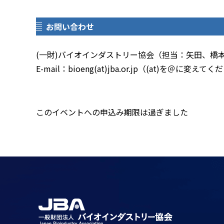
お問い合わせ
(一財)バイオインダストリー協会（担当：矢田、橋
E-mail：bioeng
(at)
jba.or.jp（(at)を＠に変えて
このイベントへの申込み期限は過ぎました