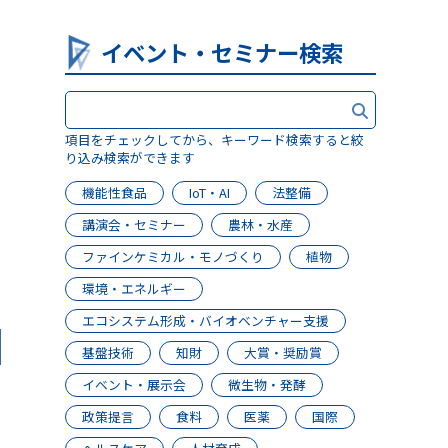
イベント・セミナー検索
項目をチェックしてから、キーワード検索すると絞
り込み検索ができます
機能性食品
IoT・AI
法整備
講演会・セミナー
農林・水産
日
ファインケミカル・モノづくり
植物
環境・エネルギー
エコシステム形成・バイオベンチャー支援
基盤技術
知財
大賞・奨励賞
イベント・展示会
微生物・発酵
政策提言
食料
医薬
国際