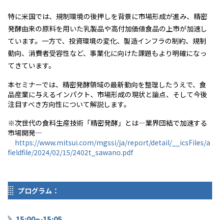
特に米国では、規制環境の後押しを背景に市場形成が進み、精密
発酵由来の原料を用いた乳製品や高付加価値食品の上市が加速し
ています。一方で、投資環境の変化、製造インフラの制約、規制
動向、消費者受容性など、事業化に向けた課題もより明確になっ
てきています。
本セミナーでは、精密発酵領域の最新動向を整理したうえで、食
品産業に与えるインパクト、市場形成の現状と論点、そして今後
注目すべき方向性について解説します。
※次世代の食料生産技術「精密発酵」とは―業界団結で加速する
市場開発―
https://www.mitsui.com/mgssi/ja/report/detail/__icsFiles/a
fieldfile/2024/02/15/2402t_sawano.pdf
プログラム：
15:00～15
:05