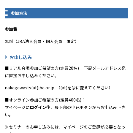
参加方法
参加費
無料（JBA法人会員・個人会員 限定）
お申し込み
■
リアル会場参加ご希望の方
(
定員
20
名
)
： 下記メールアドレス宛
に直接お申し込みください。
nakagawasts(at)jba.or.jp （(at)を＠に変えてください）
■オンライン参加ご希望の方
(
定員
400
名
)
：
マイページに
ログイン
後、最下部の申込ボタンからお申込み下さ
い。
※セミナーのお申し込みには、マイページのご登録が必要となっ