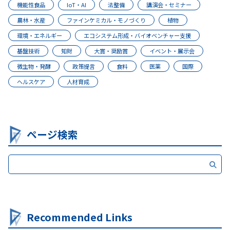
機能性食品
IoT・AI
法整備
講演会・セミナー
農林・水産
ファインケミカル・モノづくり
植物
環境・エネルギー
エコシステム形成・バイオベンチャー支援
基盤技術
知財
大賞・奨励賞
イベント・展示会
微生物・発酵
政策提言
食料
医薬
国際
ヘルスケア
人材育成
ページ検索
Recommended Links