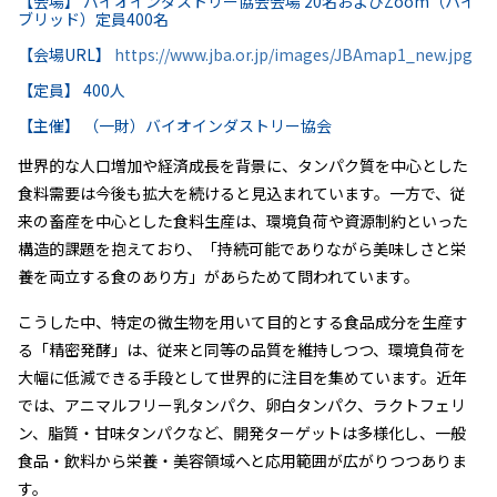
【会場】 バイオインダストリー協会会場 20名およびZoom（ハイ
ブリッド）定員400名
【会場URL】
https://www.jba.or.jp/images/JBAmap1_new.jpg
【定員】 400人
【主催】 （一財）バイオインダストリー協会
世界的な人口増加や経済成長を背景に、タンパク質を中心とした
食料需要は今後も拡大を続けると見込まれています。一方で、従
来の畜産を中心とした食料生産は、環境負荷や資源制約といった
構造的課題を抱えており、「持続可能でありながら美味しさと栄
養を両立する食のあり方」があらためて問われています。
こうした中、特定の微生物を用いて目的とする食品成分を生産す
る「精密発酵」は、従来と同等の品質を維持しつつ、環境負荷を
大幅に低減できる手段として世界的に注目を集めています。近年
では、アニマルフリー乳タンパク、卵白タンパク、ラクトフェリ
ン、脂質・甘味タンパクなど、開発ターゲットは多様化し、一般
食品・飲料から栄養・美容領域へと応用範囲が広がりつつありま
す。