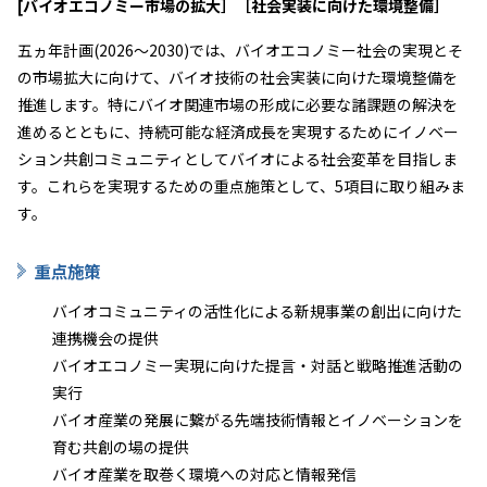
[バイオエコノミー市場の拡大］［社会実装に向けた環境整備］
五ヵ年計画(2026～2030)では、バイオエコノミー社会の実現とそ
の市場拡大に向けて、バイオ技術の社会実装に向けた環境整備を
推進します。特にバイオ関連市場の形成に必要な諸課題の解決を
進めるとともに、持続可能な経済成長を実現するためにイノベー
ション共創コミュニティとしてバイオによる社会変革を目指しま
す。これらを実現するための重点施策として、5項目に取り組みま
す。
重点施策
バイオコミュニティの活性化による新規事業の創出に向けた
連携機会の提供
バイオエコノミー実現に向けた提言・対話と戦略推進活動の
実行
バイオ産業の発展に繋がる先端技術情報とイノベーションを
育む共創の場の提供
バイオ産業を取巻く環境への対応と情報発信