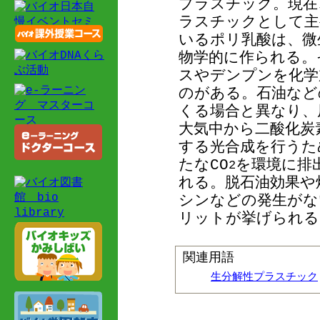
プラスチック。現在
ラスチックとして主
いるポリ乳酸は、微
物学的に作られる。
スやデンプンを化学
のがある。石油など
くる場合と異なり、
大気中から二酸化炭
する光合成を行うた
たなCO
を環境に排
2
れる。脱石油効果や
シンなどの発生がな
リットが挙げられる
関連用語
生分解性プラスチック